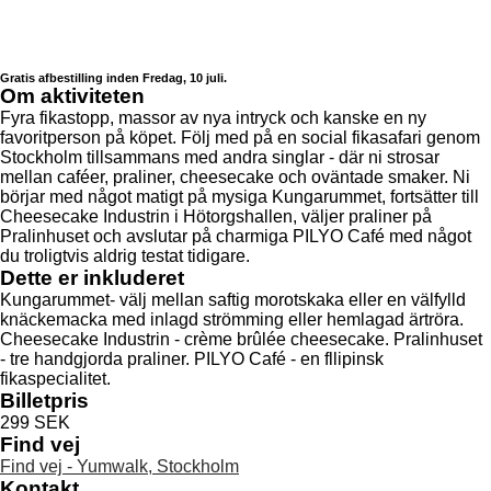
Gratis afbestilling inden Fredag, 10 juli.
Om aktiviteten
Fyra fikastopp, massor av nya intryck och kanske en ny
favoritperson på köpet. Följ med på en social fikasafari genom
Stockholm tillsammans med andra singlar - där ni strosar
mellan caféer, praliner, cheesecake och oväntade smaker. Ni
börjar med något matigt på mysiga Kungarummet, fortsätter till
Cheesecake Industrin i Hötorgshallen, väljer praliner på
Pralinhuset och avslutar på charmiga PILYO Café med något
du troligtvis aldrig testat tidigare.
Dette er inkluderet
Kungarummet- välj mellan saftig morotskaka eller en välfylld
knäckemacka med inlagd strömming eller hemlagad ärtröra.
Cheesecake Industrin - crème brûlée cheesecake. Pralinhuset
- tre handgjorda praliner. PILYO Café - en fllipinsk
fikaspecialitet.
Billetpris
299 SEK
Find vej
Find vej - Yumwalk, Stockholm
Kontakt