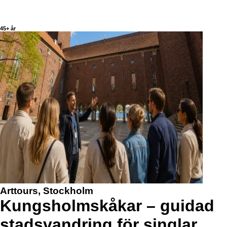
45+ år
Arttours, Stockholm
Kungsholmskåkar – guidad
stadsvandring för singlar