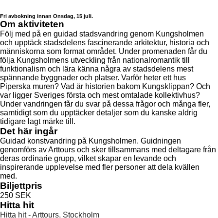
Fri avbokning innan Onsdag, 15 juli.
Om aktiviteten
Följ med på en guidad stadsvandring genom Kungsholmen
och upptäck stadsdelens fascinerande arkitektur, historia och
människorna som format området. Under promenaden får du
följa Kungsholmens utveckling från nationalromantik till
funktionalism och lära känna några av stadsdelens mest
spännande byggnader och platser. Varför heter ett hus
Piperska muren? Vad är historien bakom Kungsklippan? Och
var ligger Sveriges första och mest omtalade kollektivhus?
Under vandringen får du svar på dessa frågor och många fler,
samtidigt som du upptäcker detaljer som du kanske aldrig
tidigare lagt märke till.
Det här ingår
Guidad konstvandring på Kungsholmen. Guidningen
genomförs av Arttours och sker tillsammans med deltagare från
deras ordinarie grupp, vilket skapar en levande och
inspirerande upplevelse med fler personer att dela kvällen
med.
Biljettpris
250 SEK
Hitta hit
Hitta hit - Arttours, Stockholm