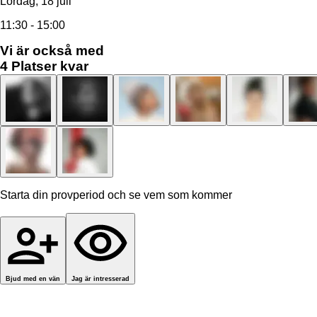
Lördag, 18 juli
11:30 - 15:00
Vi är också med
4
Platser kvar
Starta din provperiod och se vem som kommer
Bjud med en vän
Jag är intresserad