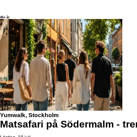
45+ år
Yumwalk, Stockholm
Matsafari på Södermalm - trer