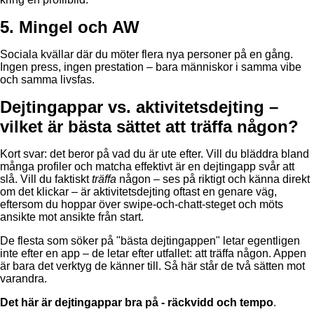
5. Mingel och AW
Sociala kvällar där du möter flera nya personer på en gång.
Ingen press, ingen prestation – bara människor i samma vibe
och samma livsfas.
Dejtingappar vs. aktivitetsdejting –
vilket är bästa sättet att träffa någon?
Kort svar: det beror på vad du är ute efter. Vill du bläddra bland
många profiler och matcha effektivt är en dejtingapp svår att
slå. Vill du faktiskt
träffa
någon – ses på riktigt och känna direkt
om det klickar – är aktivitetsdejting oftast en genare väg,
eftersom du hoppar över swipe-och-chatt-steget och möts
ansikte mot ansikte från start.
De flesta som söker på "bästa dejtingappen" letar egentligen
inte efter en app – de letar efter utfallet: att träffa någon. Appen
är bara det verktyg de känner till. Så här står de två sätten mot
varandra.
Det här är dejtingappar bra på - räckvidd och tempo
.