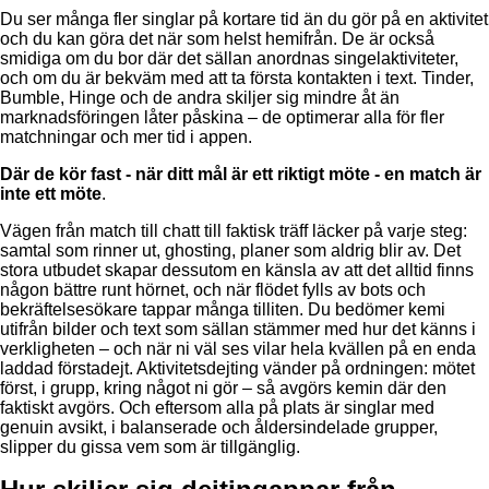
Du ser många fler singlar på kortare tid än du gör på en aktivitet
och du kan göra det när som helst hemifrån. De är också
smidiga om du bor där det sällan anordnas singelaktiviteter,
och om du är bekväm med att ta första kontakten i text. Tinder,
Bumble, Hinge och de andra skiljer sig mindre åt än
marknadsföringen låter påskina – de optimerar alla för fler
matchningar och mer tid i appen.
Där de kör fast - när ditt mål är ett riktigt möte - en match är
inte ett möte
.
Vägen från match till chatt till faktisk träff läcker på varje steg:
samtal som rinner ut, ghosting, planer som aldrig blir av. Det
stora utbudet skapar dessutom en känsla av att det alltid finns
någon bättre runt hörnet, och när flödet fylls av bots och
bekräftelsesökare tappar många tilliten. Du bedömer kemi
utifrån bilder och text som sällan stämmer med hur det känns i
verkligheten – och när ni väl ses vilar hela kvällen på en enda
laddad förstadejt. Aktivitetsdejting vänder på ordningen: mötet
först, i grupp, kring något ni gör – så avgörs kemin där den
faktiskt avgörs. Och eftersom alla på plats är singlar med
genuin avsikt, i balanserade och åldersindelade grupper,
slipper du gissa vem som är tillgänglig.