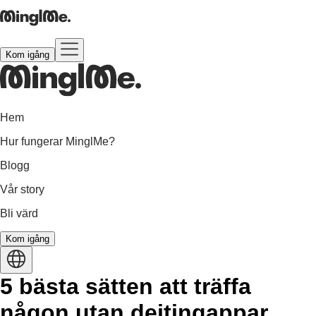
Kom igång
Hem
Hur fungerar MinglMe?
Blogg
Vår story
Bli värd
Kom igång
5 bästa sätten att träffa
någon utan dejtingappar