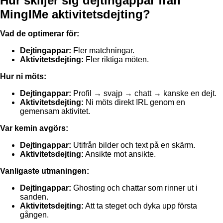
Hur skiljer sig dejtingappar från
MinglMe aktivitetsdejting?
Vad de optimerar för:
Dejtingappar:
Fler matchningar.
Aktivitetsdejting:
Fler riktiga möten.
Hur ni möts:
Dejtingappar:
Profil → svajp → chatt → kanske en dejt.
Aktivitetsdejting:
Ni möts direkt IRL genom en
gemensam aktivitet.
Var kemin avgörs:
Dejtingappar:
Utifrån bilder och text på en skärm.
Aktivitetsdejting:
Ansikte mot ansikte.
Vanligaste utmaningen:
Dejtingappar:
Ghosting och chattar som rinner ut i
sanden.
Aktivitetsdejting:
Att ta steget och dyka upp första
gången.