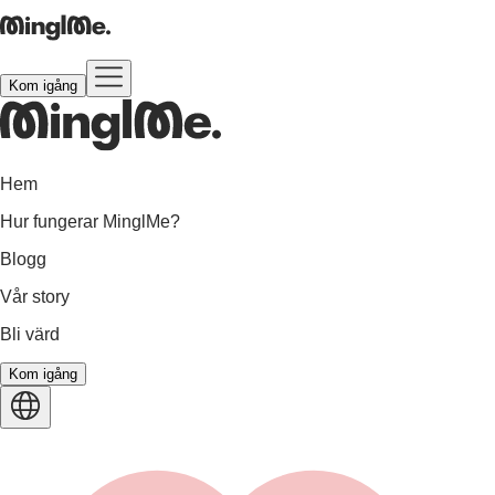
Kom igång
Hem
Hur fungerar MinglMe?
Blogg
Vår story
Bli värd
Kom igång