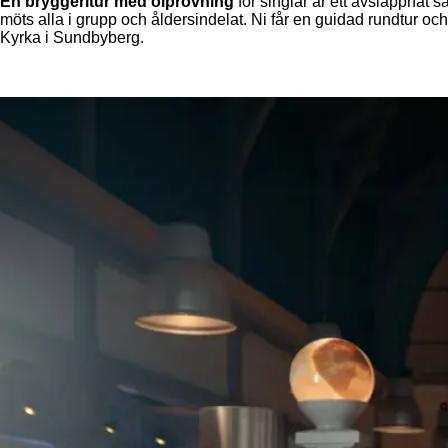
En bryggeritur med ölprovning
för singlar är ett avslappnat s
möts alla i grupp och åldersindelat. Ni får en guidad rundtur 
Kyrka i Sundbyberg.