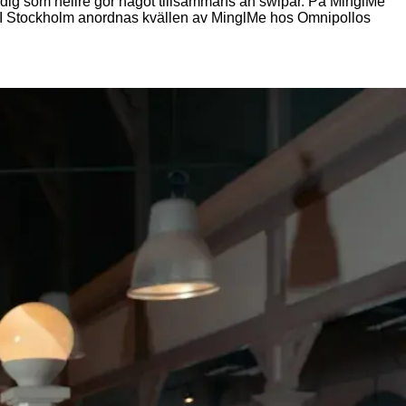
 för dig som hellre gör något tillsammans än swipar. På MinglMe
ss. I Stockholm anordnas kvällen av MinglMe hos Omnipollos