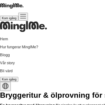
Kom igång
Hem
Hur fungerar MinglMe?
Blogg
Vår story
Bli värd
Kom igång
Bryggeritur & ölprovning för