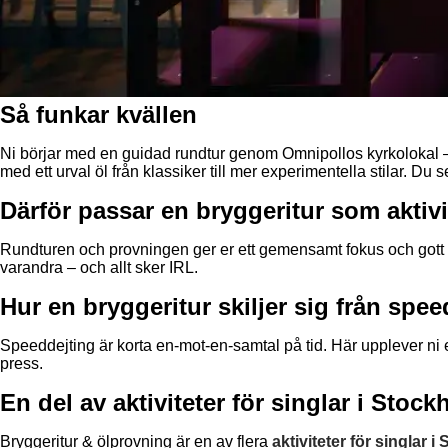
Så funkar kvällen
Ni börjar med en guidad rundtur genom Omnipollos kyrkolokal – fr
med ett urval öl från klassiker till mer experimentella stilar. Du 
Därför passar en bryggeritur som aktivit
Rundturen och provningen ger er ett gemensamt fokus och gott om
varandra – och allt sker IRL.
Hur en bryggeritur skiljer sig från spee
Speeddejting är korta en-mot-en-samtal på tid. Här upplever ni
press.
En del av aktiviteter för singlar i Stoc
Bryggeritur & ölprovning är en av flera
aktiviteter för singlar 