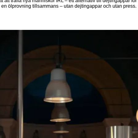
ätt att träffa nya människor IRL – ett alternativ till dejtingappar
och en ölprovning tillsammans – utan dejtingappar och utan pre