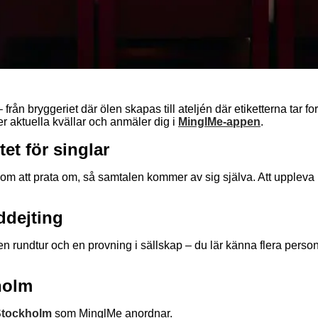
ån bryggeriet där ölen skapas till ateljén där etiketterna tar f
ser aktuella kvällar och anmäler dig i
MinglMe-appen
.
et för singlar
 att prata om, så samtalen kommer av sig själva. Att uppleva någ
ddejting
 en rundtur och en provning i sällskap – du lär känna flera pe
kholm
i Stockholm
som MinglMe anordnar.